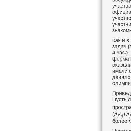
участво
официа
участво
участн
знаком
Как и 
задач (
4 часа.
формат
оказал
имели 
давало
олимпи
Привед
Пусть 
простр
(
A
A
+A
i
j
j
более
n