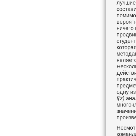
лучшие 
состави
помимо
вероятн
ничего
продви
студен
котора
методам
являет
Несколь
действ
практич
предме
одну и
f(z)
анал
многоч
значен
произв
Несмот
команда