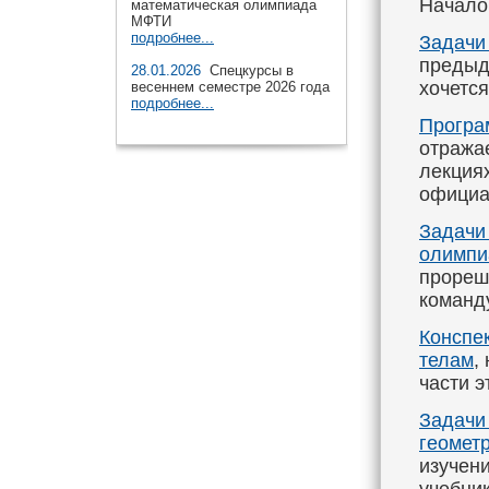
Начало 
математическая олимпиада
МФТИ
подробнее...
Задачи
предыду
28.01.2026
Спецкурсы в
хочется
весеннем семестре 2026 года
подробнее...
Програ
отража
лекциях
официа
Задачи
олимпи
прореш
команд
Конспе
телам
,
части э
Задачи
геомет
изучени