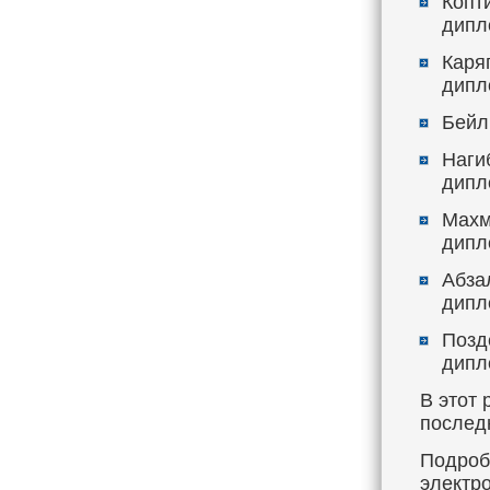
Копт
дипл
Каря
дипл
Бейл
Наги
дипл
Махм
дипл
Абзал
дипл
Позд
дипл
В этот 
послед
Подроб
электр