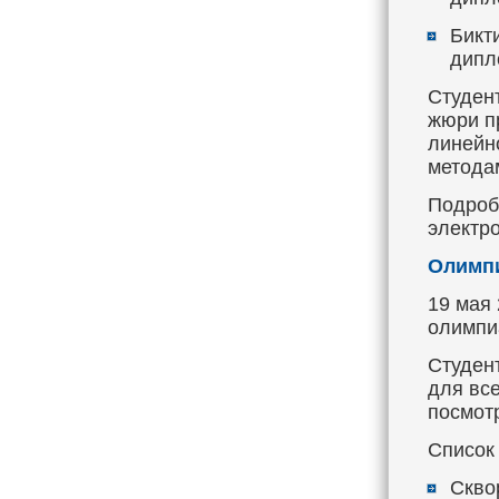
Бикти
дипл
Студен
жюри п
линейн
метода
Подроб
электр
Олимпи
19 мая
олимпи
Студен
для вс
посмот
Список
Сквор