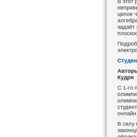
В этот 
неприв
целое 
алгебр
задаёт
плоскос
Подроб
электр
Студен
Авторы
Кудря
С 1-го 
олимпи
олимпи
студен
онлайн
В силу 
законо
обсужд