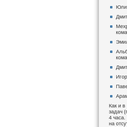
Юлиа
Дмит
Мехр
кома
Эмил
Альб
кома
Дмит
Игор
Паве
Арам
Как и 
задач (
4 часа
на отс