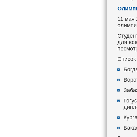
Олимпи
11 мая
олимпи
Студен
для вс
посмот
Список
Богд
Воро
Забаз
Гогус
дипл
Курга
Бака