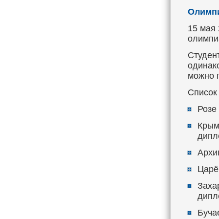
Олимпи
15 мая
олимпи
Студен
одинак
можно 
Список
Розе 
Крым
дипл
Архи
Царё
Захар
дипл
Буча