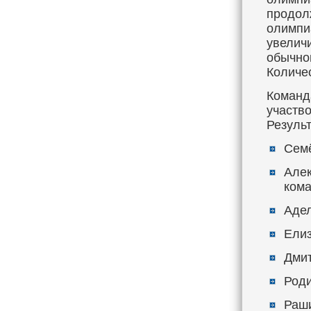
продол
олимпи
увеличи
обычно
Количе
Команд
участв
Результ
Семё
Алек
кома
Адел
Елиз
Дмит
Роди
Раши