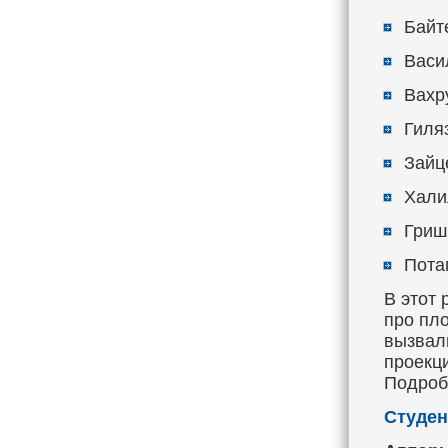
Байте
Васил
Вахру
Гиляз
Зайце
Халил
Гриши
Потап
В этот
про пл
вызвал
проекци
Подроб
Студен