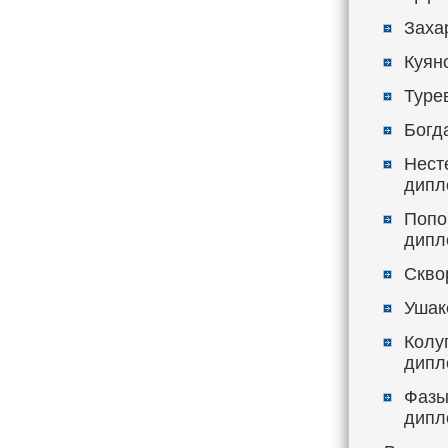
Заха
Куян
Турев
Богд
Нест
дипл
Попов
дипл
Сквор
Ушако
Колуп
дипл
Фазы
дипл