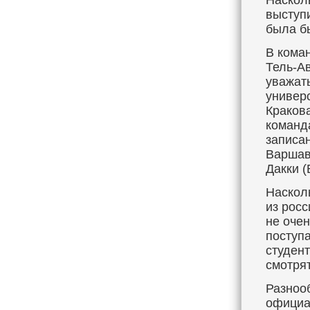
Наскол
выступ
была бы
В кома
Тель-Ав
уважат
универ
Краков
команда
записа
Варшав
Дакки 
Наскол
из рос
не очен
поступ
студен
смотря
Разноо
официа