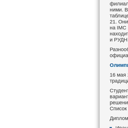
филиал
ними. В
таблиц
21. Он
на IMC
находи
и РУДН
Разноо
официа
Олимпи
16 мая
традиц
Студен
вариант
решени
Список
Диплом