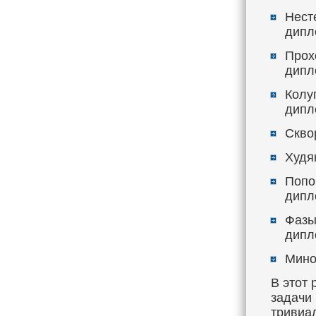
Нест
дипл
Прох
дипл
Колу
дипл
Сквор
Худяк
Попов
дипл
Фазы
дипл
Минов
В этот 
задачи 
тривиа