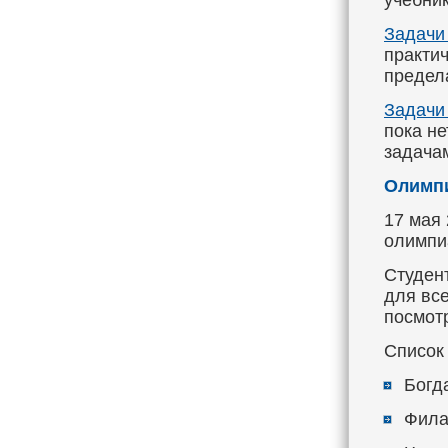
учебник
Задачи 
практич
предел
Задачи 
пока не
задачам
Олимпи
17 мая
олимпи
Студен
для вс
посмот
Список
Богд
Фила