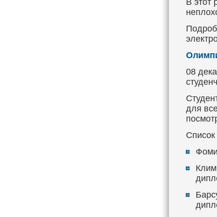
В этот 
неплохо
Подроб
электр
Олимпи
08 дек
студен
Студен
для вс
посмот
Список
Фоми
Клим
дипл
Барсу
дипл