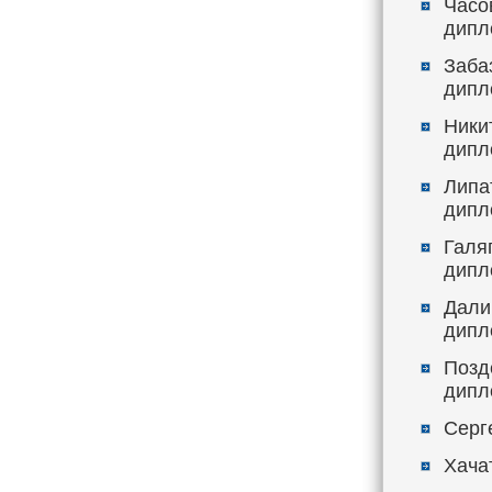
Часов
дипл
Забаз
дипл
Ники
дипл
Липа
дипл
Галяп
дипл
Дали
дипл
Позд
дипл
Серг
Хача