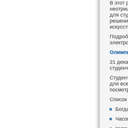
В этот 
неотри
для ст
решени
искусст
Подроб
электр
Олимпи
21 дек
студен
Студен
для вс
посмот
Список
Богд
Часо