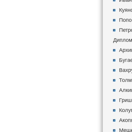
Иван
Куян
Попо
Петр
Диплом
Архи
Буга
Вахр
Толм
Алки
Гриш
Колу
Акоп
Меще