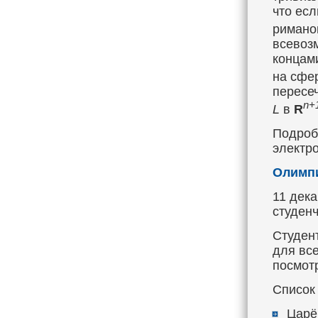
что ес
римано
всевоз
концам
на сфе
пересе
n+
L
в
R
Подроб
электр
Олимпи
11 дек
студен
Студен
для вс
посмот
Список
Царё