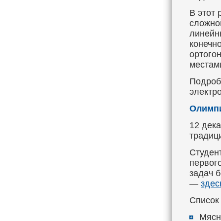
В этот 
сложно
линейн
конечн
ортого
местам
Подроб
электр
Олимпи
12 дек
традиц
Студен
первого
задач 
—
здес
Список
Мясни