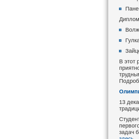
Пане
Диплом
Волж
Гулк
Зайц
В этот 
приятно
трудны
Подроб
Олимпи
13 дек
традиц
Студен
первого
задач 
здесь
.