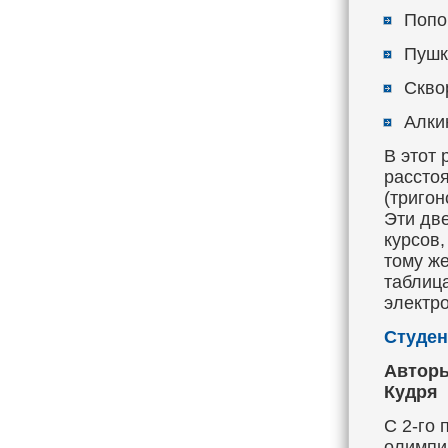
Попов
Пушк
Сквор
Алкин
В этот 
рассто
(тригон
Эти дв
курсов,
тому же
таблиц
электр
Студен
Авторы
Кудря
С 2-го 
олимпи