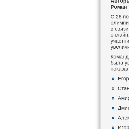
Авторы
Роман 
С 26 п
олимпи
в связ
онлайн
участни
увеличи
Команд
была у
показал
Егор
Стан
Амир
Дмит
Алек
Игор