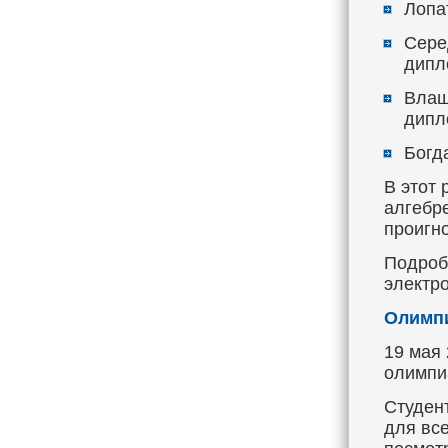
Лопат
Сере
дипл
Влащ
дипл
Богда
В этот 
алгебре
проигн
Подроб
электр
Олимпи
19 мая
олимпи
Студен
для вс