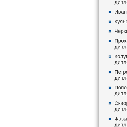
дипл
Иван
Куяно
Черка
Прохо
дипл
Колуп
дипл
Петр
дипл
Попов
дипл
Сквор
дипл
Фазы
дипл