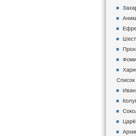
Захар
Аники
Ефре
Шеста
Прохо
Фоми
Харис
Список
Иван
Колу
Сокол
Царёв
Архип