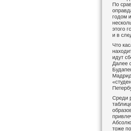
По сра
оправд
годом 
несколь
этого г
и в сл
Что кас
находи
идут с
Далее 
Будапе
Мадрид
«студен
Петерб
Среди 
таблиц
образо
привле
Абсолю
тоже по