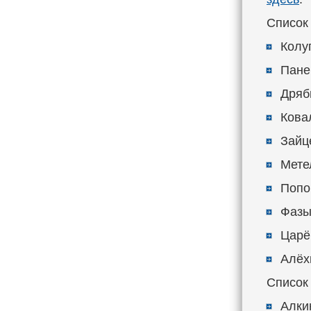
Список
Колуп
Панен
Дряби
Ковал
Зайц
Метел
Попов
Фазы
Царёв
Алёхи
Список
Алкин