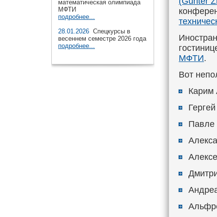
(Günter Z
математическая олимпиада
МФТИ
конферен
подробнее...
техничес
28.01.2026
Спецкурсы в
Иностран
весеннем семестре 2026 года
подробнее...
гостини
МФТИ
.
Вот непо
Карим 
Гергей
Павле 
Алекса
Алексе
Дмитри
Андреа
Альфре