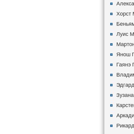
Алекса
Хорст М
Беньям
Луис М
Мартон
Янош П
Гаянэ 
Владим
Эдгард
Зузана
Карсте
Аркади
Рикард