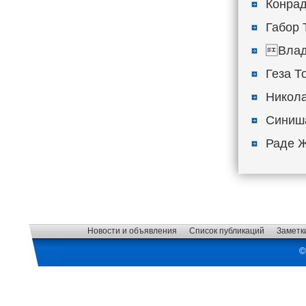
Конрад
Габор 
Владл
Геза То
Никола
Синиша
Раде Ж
Новости и объявления
Список публикаций
Заметк
©