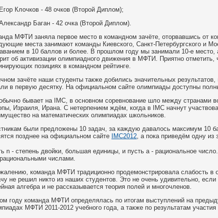
Егор Клочков - 48 очков (Второй Диплом);
Александр Баган - 42 очка (Второй Диплом).
анда МФТИ заняла первое место в командном зачёте, оторвавшись от ко
дующие места занимают команды Киевского, Санкт-Петербургского и Мос
аванием в 10 баллов и более. В прошлом году мы занимали 10-е место,
рит об активизации олимпиадного движения в МФТИ. Приятно отметить, 
инирующих позициях в командном рейтинге.
чном зачёте наши студенты также добились значительных результатов,
али в первую десятку. На официальном сайте олимпиады доступны полн
обычно бывает на IMC, в основном соревнование шло между странами в
пы, Израиля, Ирана. С нетерпением ждём, когда в IMC начнут участво
имущество на математических олимпиадах школьников.
стникам были предложены 10 задач, за каждую давалось максимум 10 ба
вятся позднее на официальном сайте
IMC2012
, а пока приведём одну из 
ь n - степень двойки, большая единицы, и пусть a - рациональное число
 рациональными числами.
ожалению, команда МФТИ традиционно продемонстрировала слабость в о
чу не решил никто из наших студентов. Это не очень удивительно, если
йная алгебра и не рассказывается теория полей и многочленов.
том году команда МФТИ определялась по итогам выступлений на преды
пиадах МФТИ 2011-2012 учебного года, а также по результатам участи