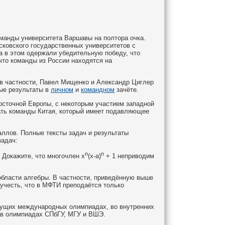
манды университета Варшавы на полтора очка.
ковского государственных университетов с
 а в этом одержали убедительную победу, что
что команды из России находятся на
 в частности, Павел Мищенко и Александр Циглер
ые результаты в
личном
и
командном
зачёте.
осточной Европы, с некоторым участием западной
вать команды Китая, который имеет подавляющее
ллов. Полные тексты задач и результаты
задач:
n
n
. Докажите, что многочлен x
(x-a)
+ 1 неприводим
бласти алгебры. В частности, приведённую выше
 учесть, что в МФТИ преподаётся только
дущих международных олимпиадах, во внутренних
я в олимпиадах СПбГУ, МГУ и ВШЭ.