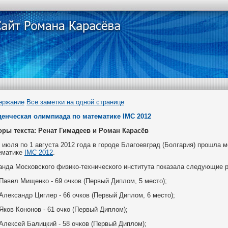
ержание
Все заметки на одной странице
денческая олимпиада по математике IMC 2012
оры текста: Ренат Гимадеев и Роман Карасёв
 июля по 1 августа 2012 года в городе Благоевград (Болгария) прошла
ематике
IMC 2012
.
анда Московского физико-технического института показала следующие р
Павел Мищенко - 69 очков (Первый Диплом, 5 место);
Александр Циглер - 66 очков (Первый Диплом, 6 место);
Яков Кононов - 61 очко (Первый Диплом);
Алексей Балицкий - 58 очков (Первый Диплом);