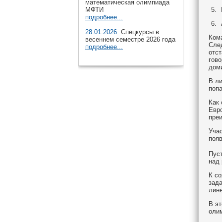
математическая олимпиада
МФТИ
подробнее...
28.01.2026
Спецкурсы в
Ком
весеннем семестре 2026 года
Сле
подробнее...
отст
гово
дом
В ли
поп
Как 
Евро
пре
Уча
поя
Пуст
над
К с
зада
лине
В э
олим