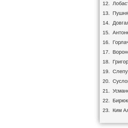
Лобас
Пушня
Довга
Антон
Горла
Ворон
Григо
Слепу
Сусло
Усман
Бирюк
Ким А