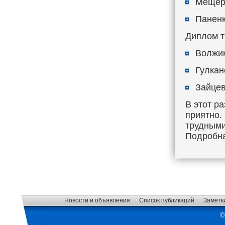
Мещеря
Паненк
Диплом т
Волжин
Гулкан
Зайцев
В этот р
приятно.
трудными
Подробна
Новости и объявления
Список публикаций
Заметк
©