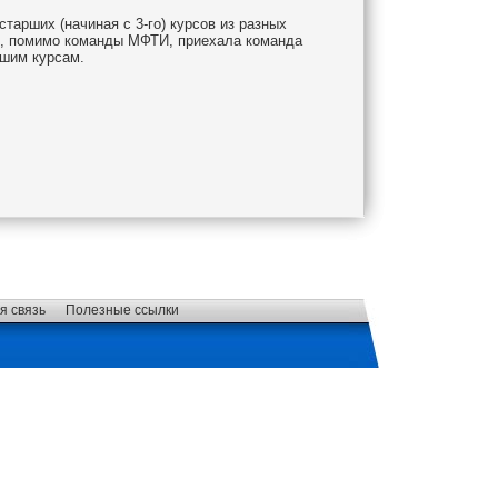
тарших (начиная с 3-го) курсов из разных
ии, помимо команды МФТИ, приехала команда
дшим курсам.
я связь
Полезные ссылки