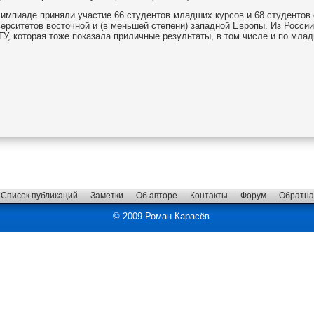
импиаде приняли участие 66 студентов младших курсов и 68 студентов с
ерситетов восточной и (в меньшей степени) западной Европы. Из Росс
У, которая тоже показала приличные результаты, в том числе и по мла
Список публикаций
Заметки
Об авторе
Контакты
Форум
Обратна
© 2009 Роман Карасёв