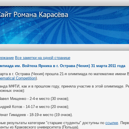
ержание
Все заметки на одной странице
мпиада им. Войтеха Ярника в г. Острава (Чехия) 31 марта 2011 года
арта в г. Острава (Чехия) прошла 21-я олимпиада по математике имени 
ematical Competition
).
нда МФТИ, как и в прошлом году, приняла участие в этой олимпиаде. 
ожных очков):
авел Мищенко - 2-4-е место (30 очков);
ндрей Котов - 14-17-е место (20 очков);
енат Гимадеев - 18-19-е место (19 очков).
ные результаты категории "старшие студенты" доступны по
ссылке
. Пер
енты из Краковского университета (Польша).