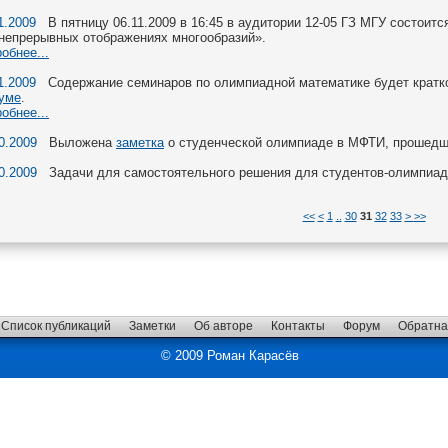
1.2009
В пятницу 06.11.2009 в 16:45 в аудитории 12-05 ГЗ МГУ состоит
 непрерывных отображениях многообразий».
обнее...
1.2009
Содержание семинаров по олимпиадной математике будет кратк
уме
.
обнее...
0.2009
Выложена
заметка
о студенческой олимпиаде в МФТИ, прошедше
0.2009
Задачи для самостоятельного решения для студентов-олимпиа
<<
<
1
..
30
31
32
33
>
>>
Список публикаций
Заметки
Об авторе
Контакты
Форум
Обратна
© 2009 Роман Карасёв